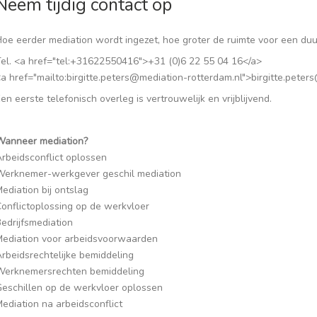
Neem tijdig contact op
Hoe eerder mediation wordt ingezet, hoe groter de ruimte voor een du
Tel. <a href="tel:+31622550416">+31 (0)6 22 55 04 16</a>
a href="mailto:birgitte.peters@mediation-rotterdam.nl">birgitte.pete
en eerste telefonisch overleg is vertrouwelijk en vrijblijvend.
Wanneer mediation?
rbeidsconflict oplossen
Werknemer-werkgever geschil mediation
ediation bij ontslag
onflictoplossing op de werkvloer
edrijfsmediation
Mediation voor arbeidsvoorwaarden
rbeidsrechtelijke bemiddeling
Werknemersrechten bemiddeling
Geschillen op de werkvloer oplossen
ediation na arbeidsconflict