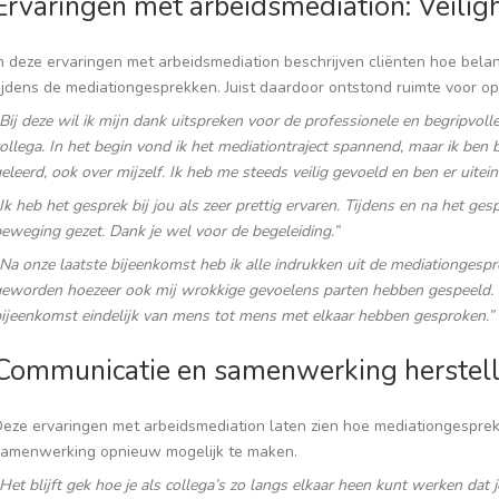
Ervaringen met arbeidsmediation: Veilig
n deze ervaringen met arbeidsmediation beschrijven cliënten hoe bela
ijdens de mediationgesprekken. Juist daardoor ontstond ruimte voor o
Bij deze wil ik mijn dank uitspreken voor de professionele en begripvoll
ollega. In het begin vond ik het mediationtraject spannend, maar ik ben bl
eleerd, ook over mijzelf. Ik heb me steeds veilig gevoeld en ben er uitei
Ik heb het gesprek bij jou als zeer prettig ervaren. Tijdens en na het ges
eweging gezet. Dank je wel voor de begeleiding.”
Na onze laatste bijeenkomst heb ik alle indrukken uit de mediationgespr
eworden hoezeer ook mij wrokkige gevoelens parten hebben gespeeld. We
ijeenkomst eindelijk van mens tot mens met elkaar hebben gesproken.”
Communicatie en samenwerking herstel
Deze ervaringen met arbeidsmediation laten zien hoe mediationgespre
samenwerking opnieuw mogelijk te maken.
Het blijft gek hoe je als collega’s zo langs elkaar heen kunt werken dat 