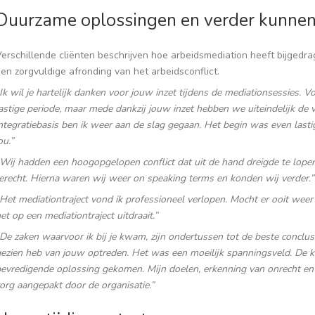
Duurzame oplossingen en verder kunne
Verschillende cliënten beschrijven hoe arbeidsmediation heeft bijged
en zorgvuldige afronding van het arbeidsconflict.
Ik wil je hartelijk danken voor jouw inzet tijdens de mediationsessies.
astige periode, maar mede dankzij jouw inzet hebben we uiteindelijk d
ntegratiebasis ben ik weer aan de slag gegaan. Het begin was even lasti
ou.”
Wij hadden een hoogopgelopen conflict dat uit de hand dreigde te lopen.
erecht. Hierna waren wij weer on speaking terms en konden wij verder.”
Het mediationtraject vond ik professioneel verlopen. Mocht er ooit weer i
et op een mediationtraject uitdraait.”
De zaken waarvoor ik bij je kwam, zijn ondertussen tot de beste conclus
ezien heb van jouw optreden. Het was een moeilijk spanningsveld. De k
evredigende oplossing gekomen. Mijn doelen, erkenning van onrecht en 
org aangepakt door de organisatie.”