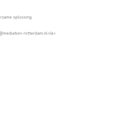
urzame oplossing.
rs@mediation-rotterdam.nl</a>