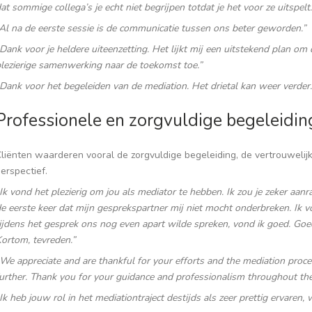
at sommige collega’s je echt niet begrijpen totdat je het voor ze uitspel
Al na de eerste sessie is de communicatie tussen ons beter geworden.”
Dank voor je heldere uiteenzetting. Het lijkt mij een uitstekend plan o
lezierige samenwerking naar de toekomst toe.”
Dank voor het begeleiden van de mediation. Het drietal kan weer verder.
Professionele en zorgvuldige begeleidin
liënten waarderen vooral de zorgvuldige begeleiding, de vertrouwelijk
erspectief.
Ik vond het plezierig om jou als mediator te hebben. Ik zou je zeker aanr
e eerste keer dat mijn gesprekspartner mij niet mocht onderbreken. Ik vo
ijdens het gesprek ons nog even apart wilde spreken, vond ik goed. Goe
ortom, tevreden.”
We appreciate and are thankful for your efforts and the mediation proc
urther. Thank you for your guidance and professionalism throughout the
Ik heb jouw rol in het mediationtraject destijds als zeer prettig ervaren,