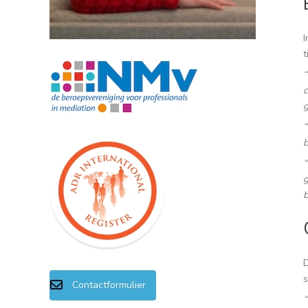
I
t
“
c
g
“
b
“
g
b
Contactformulier
“